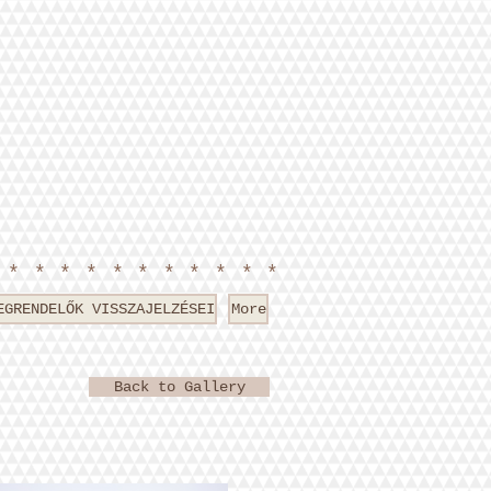
************
EGRENDELŐK VISSZAJELZÉSEI
More
Back to Gallery